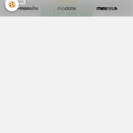
SPONSORS
CHF 32.00
(pour une prise au dépôt)
Service boissons avec reprise
Bières - Eaux minérales - Vins.
1696 Vuisternens-en-Ogoz
079 / 650.97.11
mail :
jfpapaux@bluewin.ch