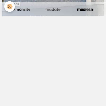
SPONSORS
Retour
Accueil
Idée Vente de vins
Matériel de fête
Intéractif